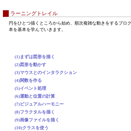
ラーニングトレイル
円をひとつ描くところから始め、順次複雑な動きをするプロ
本を基本を学んでいきます。
(1)まずは図形を描く
(2)図形を動かす
(3)マウスとのインタラクション
(4)関数を作る
(5)イベント処理
(6)運動と位置の計算
(7)ビジュアルハーモニー
(8)フラクタルを描く
(9)画像ファイルを描く
(10)クラスを使う