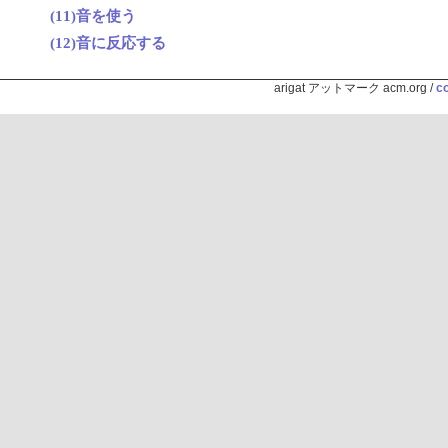
(11)音を使う
(12)音に反応する
arigat アットマーク acm.org /
co