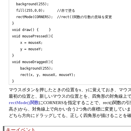
  background(255);

  fill(255,0,0);      //赤で塗る

  rectMode(CORNERS);  //rect()関数の引数の意味を変更

}

void draw() {     }

void mousePressed(){

    x = mouseX;

    y = mouseY;

}

void mouseDragged(){

    background(255);

    rect(x, y, mouseX, mouseY);

マウスボタンを押したときの位置をx、yに覚えておき、マウ
最初の位置と、新しいマウスの位置とを、四角形の対角線上で
rectMode()関数
にCORNERSを指定することで、rect()関
高さ)から、対角線上で向かい合う2つ角の座標に変更してい
どちら方向にドラッグしても、正しく四角形が描けることを
キーイベント