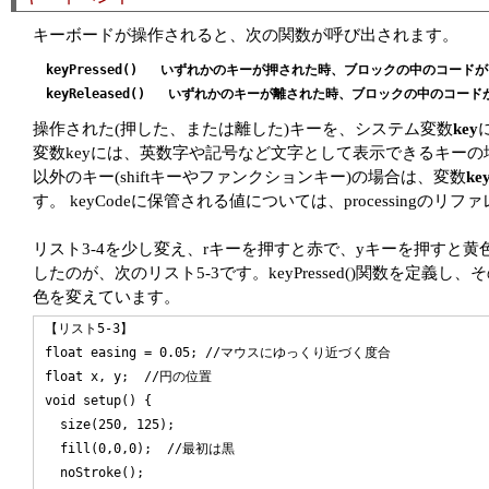
キーボードが操作されると、次の関数が呼び出されます。
keyPressed()   いずれかのキーが押された時、ブロックの中のコードが
操作された(押した、または離した)キーを、システム変数
key
変数keyには、英数字や記号など文字として表示できるキー
以外のキー(shiftキーやファンクションキー)の場合は、変数
ke
す。 keyCodeに保管される値については、processingのリ
リスト3-4を少し変え、rキーを押すと赤で、yキーを押すと
したのが、次のリスト5-3です。keyPressed()関数を定義し、
色を変えています。
【リスト5-3】

float easing = 0.05; //マウスにゆっくり近づく度合

float x, y;  //円の位置

void setup() {

  size(250, 125);

  fill(0,0,0);  //最初は黒

  noStroke();
