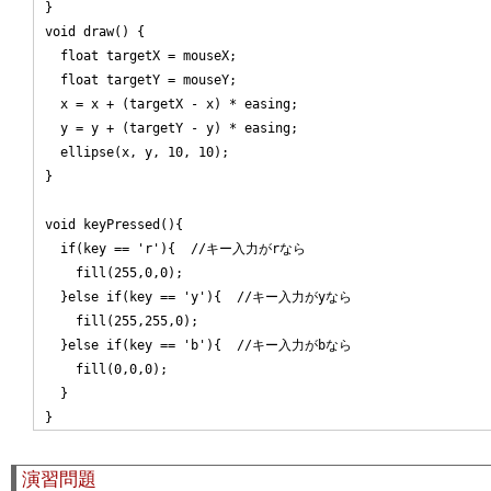
}

void draw() {

  float targetX = mouseX;

  float targetY = mouseY;

  x = x + (targetX - x) * easing;

  y = y + (targetY - y) * easing;

  ellipse(x, y, 10, 10);

}

void keyPressed(){

  if(key == 'r'){  //キー入力がrなら

    fill(255,0,0);

  }else if(key == 'y'){  //キー入力がyなら

    fill(255,255,0);

  }else if(key == 'b'){  //キー入力がbなら

    fill(0,0,0);

  }

演習問題