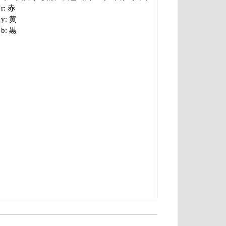
r: 赤
y: 黄
b: 黒