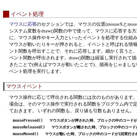
イベント処理
マウスに応答
のセクションでは、マウスの位置(mouseXとmouseY
システム変数をdraw()関数の中で使って、マウスに応答する方法
に、マウス操作やキー入力といったイベントを処理する仕組
マウスが動いたりキーが押されると、イベントと呼ばれる情報が発生
ント関数を呼出すことで、それに応答します。細かく言うと、dr
ベント関数が呼出されます。draw()関数は繰返し実行され
きたことで(例えばマウスが動いたことで)、描画をじゃましない
ベント処理を実行します。
マウスイベント
マウス操作に応じて呼出される関数には次のものがあります
場合は、そのマウス操作で実行される関数をプログラム内で定
ておきます。 いずれの関数も、戻り値も引数もありません。
mousePressed()   マウスボタンが押された時、ブロックの中のコード
mouseReleased()   マウスボタンが離された時、ブロックの中のコー
mouseMoved()   マウスが動いた時、ブロックの中のコードが1回実行さ