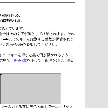
1回実行される。

に覚えています。
の場合はその文字が値として格納されます。それ
yCode
にそのキーを識別する整数が保管されま
ファレンスkeyCodeを参照してください。
黄色で、bキーを押すと黒で円が描かれるように
その中で、
if-else文
を使って、条件を分け、塗る
キー入力する前に灰色画面上で一回クリック