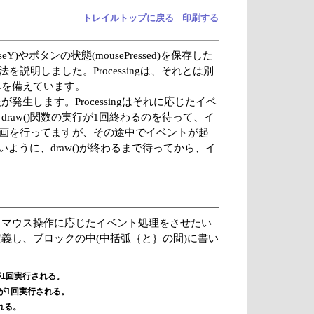
トレイルトップに戻る
印刷する
)やボタンの状態(mousePressed)を保存した
を説明しました。Processingは、それとは別
みを備えています。
します。Processingはそれに応じたイベ
aw()関数の実行が1回終わるのを待って、イ
て描画を行ってますが、その途中でイベントが起
ように、draw()が終わるまで待ってから、イ
。マウス操作に応じたイベント処理をさせたい
義し、ブロックの中(中括弧｛と｝の間)に書い
が1回実行される。

ドが1回実行される。

れる。
