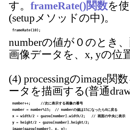
す。
frameRate()関数
を使
(setupメソッドの中)。
numberの値が０のとき、
画像データを、x, yの
(4) processingのim
ータを描画する(普通dra
number++;     //次に表示する画像の番号

number = number%15;  // numberの値は15になったら0に戻る

x = width/2 - gazou[number].width/2;   // 画面の中央に表示

y = height/2 - gazou[number].height/2;
