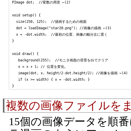
PImage dot;  //変数の用意 ←(2)

void setup() {

  size(250, 125);  //描画するための画面

  dot = loadImage("star20.png"); //画像の描画 ←(3)

  x = -dot.width;  //最初の位置、画像の幅分左に置く

}

void draw() {

   background(255);  //モニタ画面の背景を白でクリア

   x = x + 1; // 位置を変化。

   image(dot, x, height/2-dot.height/2); //画像を描画 ←(4)

   if (x >= width) { x = -dot.width; }

複数の画像ファイルを
15個の画像データを順