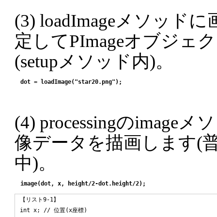
(3) loadImageメソ
定してPImageオブジェ
(setupメソッド内)。
(4) processingのim
像データを描画します(普
中)。
【リスト9-1】

int x; // 位置(x座標)
