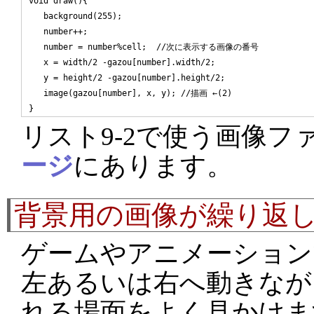
void draw(){

   background(255);

   number++;

   number = number%cell;  //次に表示する画像の番号

   x = width/2 -gazou[number].width/2;

   y = height/2 -gazou[number].height/2;

   image(gazou[number], x, y); //描画 ←(2)

リスト9-2で使う画像フ
ージ
にあります。
背景用の画像が繰り返
ゲームやアニメーション
左あるいは右へ動きなが
れる場面をよく見かけま