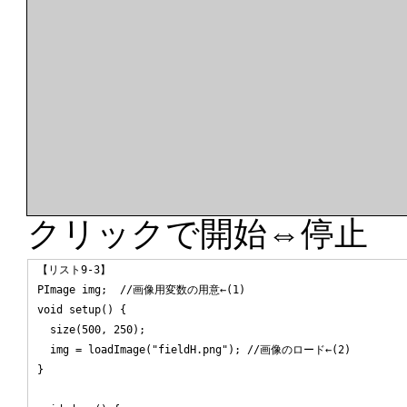
クリックで開始⇔停止
【リスト9-3】

PImage img;  //画像用変数の用意←(1)

void setup() {

  size(500, 250);

  img = loadImage("fieldH.png"); //画像のロード←(2)

}
