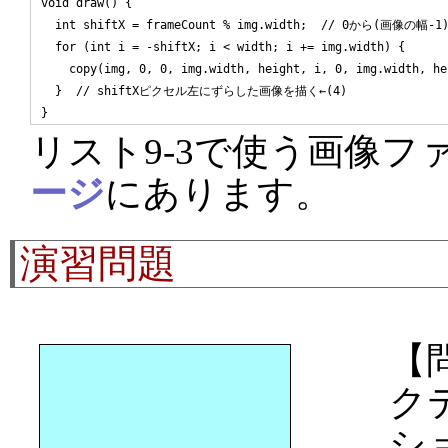
void draw() {

  int shiftX = frameCount % img.width;  // 0から(画像の幅-
  for (int i = -shiftX; i < width; i += img.width) {

    copy(img, 0, 0, img.width, height, i, 0, img.width, hei
  }  // shiftXピクセル左にずらした画像を描く←(4)

リスト9-3で使う画像フ
ージ
にあります。
演習問題
【
ク
シ