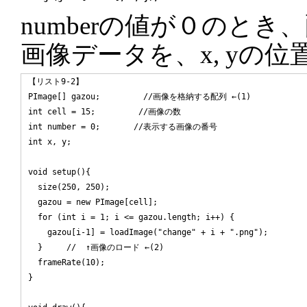
numberの値が０のとき、
画像データを、x, yの
【リスト9-2】

PImage[] gazou;         //画像を格納する配列 ←(1)

int cell = 15;         //画像の数

int number = 0;       //表示する画像の番号

int x, y;

void setup(){

  size(250, 250);

  gazou = new PImage[cell];

  for (int i = 1; i <= gazou.length; i++) {

    gazou[i-1] = loadImage("change" + i + ".png");

  }     //  ↑画像のロード ←(2)

  frameRate(10);

}
