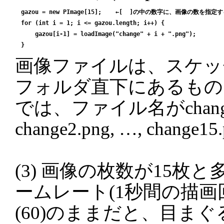
gazou = new PImage[15];    ←[  ]の中の数字に、画像の数を指定す
for (int i = 1; i <= gazou.length; i++) {

    gazou[i-1] = loadImage("change" + i + ".png");

画像ファイルは、スケッチ
フォルダ直下にあるもの
では、ファイル名がchange1
change2.png, …, change
(3) 画像の枚数が15枚
ームレート(1秒間の描画
(60)のままだと、目ま