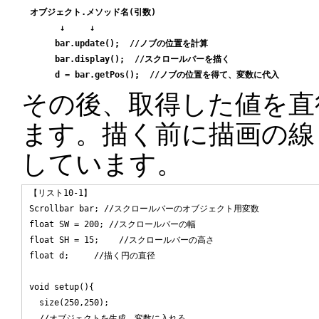
オブジェクト.メソッド名(引数)

      ↓     ↓

     bar.update();  //ノブの位置を計算

     bar.display();  //スクロールバーを描く

その後、取得した値を直
ます。描く前に描画の線
しています。
【リスト10-1】

Scrollbar bar; //スクロールバーのオブジェクト用変数

float SW = 200; //スクロールバーの幅

float SH = 15;    //スクロールバーの高さ

float d;     //描く円の直径

void setup(){

  size(250,250);

  //オブジェクトを生成、変数に入れる
