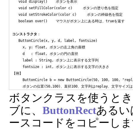
   void display()    ボタンを表示

   void setFillColor(color c)     ボタンの塗り色を指定

   void setStrokeColor(color c)     ボタンの枠線色を指定

   boolean over()    マウスがボタン上にある時は、trueを返す

コンストラクタ
：

   ButtonCircle(x, y, d, label, fontsize)

     x, y: float, ボタンの左上角の座標

     d   : float, ボタンの円の直径

     label : String, ボタン上に表示する文字列

     fontsize : int, ボタン上に表示する文字の大きさ

【例】

     ButtonCircle b = new ButtonCircle(50, 100, 100, "repla
ボタンクラスを使うときは、p
ブに、
ButtonRect
あるい
ースコードをコピーしま