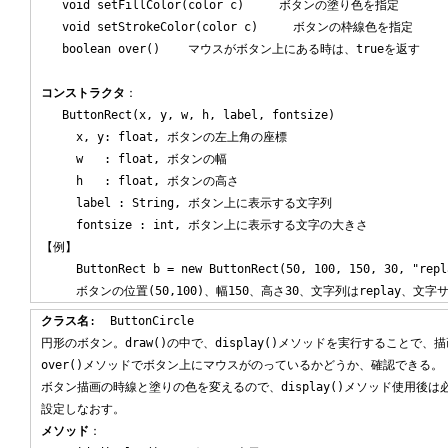
   void setFillColor(color c)     ボタンの塗り色を指定

   void setStrokeColor(color c)     ボタンの枠線色を指定

   boolean over()    マウスがボタン上にある時は、trueを返す

コンストラクタ
：

   ButtonRect(x, y, w, h, label, fontsize)

     x, y: float, ボタンの左上角の座標

     w   : float, ボタンの幅

     h   : float, ボタンの高さ

     label : String, ボタン上に表示する文字列

     fontsize : int, ボタン上に表示する文字の大きさ

【例】

     ButtonRect b = new ButtonRect(50, 100, 150, 30, "repla
クラス名
:  ButtonCircle

円形のボタン。draw()の中で、display()メソッドを実行することで、描
over()メソッドでボタン上にマウスがのっているかどうか、確認できる。

ボタン描画の時線と塗りの色を変えるので、display()メソッド使用後は
メソッド
：
