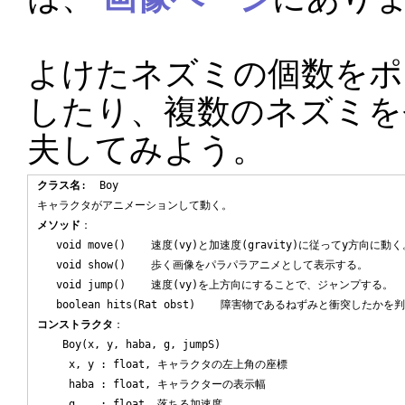
よけたネズミの個数をポ
したり、複数のネズミを
夫してみよう。
クラス名
:  Boy

メソッド
：

   void move()    速度(vy)と加速度(gravity)に従ってy方向に動く
   void show()    歩く画像をパラパラアニメとして表示する。

   void jump()    速度(vy)を上方向にすることで、ジャンプする。

コンストラクタ
：

    Boy(x, y, haba, g, jumpS)

     x, y : float, キャラクタの左上角の座標

     haba : float, キャラクターの表示幅

     g    : float, 落ちる加速度
