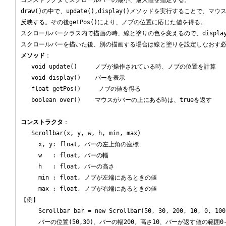
コンストラクタでスクロールバーの最小、最大値を指定する。

draw()の中で、update(),display()メソッドを実行することで、マ
反映する。その後getPos()により、ノブの位置に応じた値を得る。

スクロールバークラス内で描画の時、線と塗りの色を変えるので、display
メソッド
：

   void update()     ノブが操作されている時、ノブの位置を計算

   void display()    バーを表示

   float getPos()     ノブの値を得る

   boolean over()    マウスがバーの上にある時は、trueを返す

コンストラクタ
：

   Scrollbar(x, y, w, h, min, max)

     x, y: float, バーの左上角の座標

     w   : float, バーの幅

     h   : float, バーの高さ

     min : float, ノブが左端にあるときの値

     max : float, ノブが右端にあるときの値

【例】

     Scrollbar bar = new Scrollbar(50, 30, 200, 10, 0, 100)