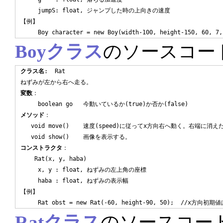
     jumpS: float, ジャンプした時の上向きの速度

【例】

Boyクラス
のソースコー
クラス名
:  Rat

変数
：

メソッド
：

   void move()    速度(speed)に従ってx方向右へ動く。右端に消
コンストラクタ
：

    Rat(x, y, haba)

     x, y : float, ねずみの左上角の座標

     haba : float, ねずみの表示幅

【例】

Ratクラス
のソースコー