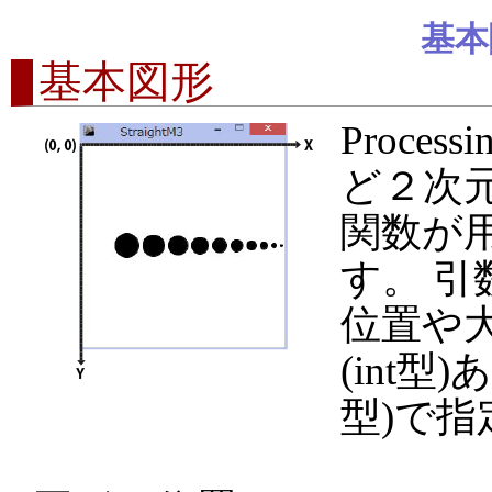
基本
基本図形
Proce
ど２次
関数が
す。 
位置や
(int型)
型)で