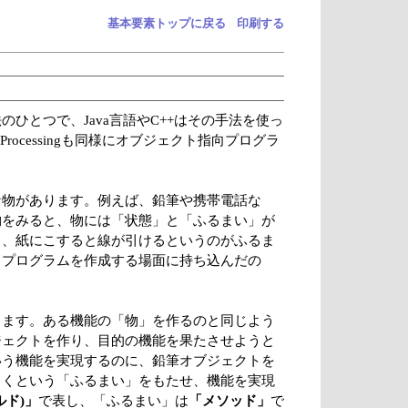
基本要素トップに戻る
印刷する
ひとつで、Java言語やC++はその手法を使っ
ocessingも同様にオブジェクト指向プログラ
な物があります。例えば、鉛筆や携帯電話な
物をみると、物には「状態」と「ふるまい」が
り、紙にこすると線が引けるというのがふるま
、プログラムを作成する場面に持ち込んだの
ります。ある機能の「物」を作るのと同じよう
ジェクトを作り、目的の機能を果たさせようと
いう機能を実現するのに、鉛筆オブジェクトを
引くという「ふるまい」をもたせ、機能を実現
ルド)」
で表し、「ふるまい」は
「メソッド」
で