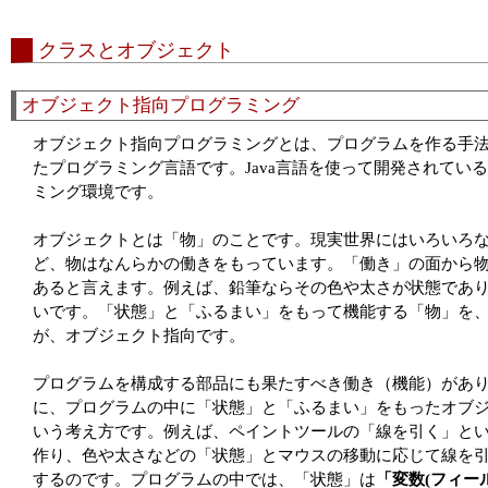
クラスとオブジェクト
オブジェクト指向プログラミング
オブジェクト指向プログラミングとは、プログラムを作る手法の
たプログラミング言語です。Java言語を使って開発されているPr
ミング環境です。
オブジェクトとは「物」のことです。現実世界にはいろいろ
ど、物はなんらかの働きをもっています。「働き」の面から
あると言えます。例えば、鉛筆ならその色や太さが状態であ
いです。「状態」と「ふるまい」をもって機能する「物」を
が、オブジェクト指向です。
プログラムを構成する部品にも果たすべき働き（機能）があ
に、プログラムの中に「状態」と「ふるまい」をもったオブ
いう考え方です。例えば、ペイントツールの「線を引く」と
作り、色や太さなどの「状態」とマウスの移動に応じて線を
するのです。プログラムの中では、「状態」は
「変数(フィー