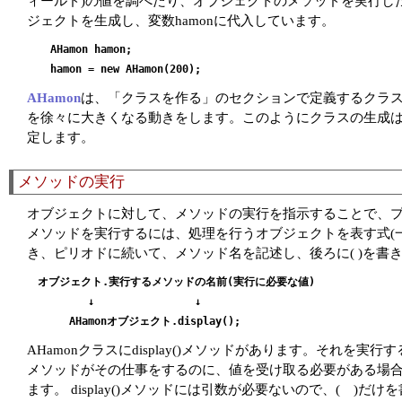
ィールド)の値を調べたり、オブジェクトのメソッドを実行した
ジェクトを生成し、変数hamonに代入しています。
  AHamon hamon;

AHamon
は、「クラスを作る」のセクションで定義するクラ
を徐々に大きくなる動きをします。このようにクラスの生成は
定します。
メソッドの実行
オブジェクトに対して、メソッドの実行を指示することで、
メソッドを実行するには、処理を行うオブジェクトを表す式(
き、ピリオドに続いて、メソッド名を記述し、後ろに( )を書
オブジェクト.実行するメソッドの名前(実行に必要な値)

        ↓                ↓   

AHamonクラスにdisplay()メソッドがあります。それを
メソッドがその仕事をするのに、値を受け取る必要がある場合
ます。 display()メソッドには引数が必要ないので、( )だ