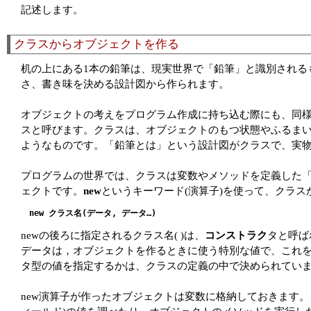
記述します。
クラスからオブジェクトを作る
机の上にある1本の鉛筆は、現実世界で「鉛筆」と識別される
さ、書き味を決める設計図から作られます。
オブジェクトの考えをプログラム作成に持ち込む際にも、同
スと呼びます。クラスは、オブジェクトのもつ状態やふるま
ようなものです。「鉛筆とは」という設計図がクラスで、実
プログラムの世界では、クラスは変数やメソッドを定義した
ェクトです。
new
というキーワード(演算子)を使って、クラ
new クラス名(データ, データ…) 
newの後ろに指定されるクラス名( )は、
コンストラク
タと呼ば
データは，オブジェクトを作るときに使う特別な値で、これ
タ型の値を指定するかは、クラスの定義の中で決められてい
new演算子が作ったオブジェクトは変数に格納しておきます