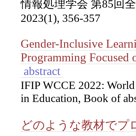
情報処理学会 第85回全
2023(1), 356-357
Gender-Inclusive Learni
Programming Focused o
abstract
IFIP WCCE 2022: World 
in Education, Book of abs
どのような教材でプ