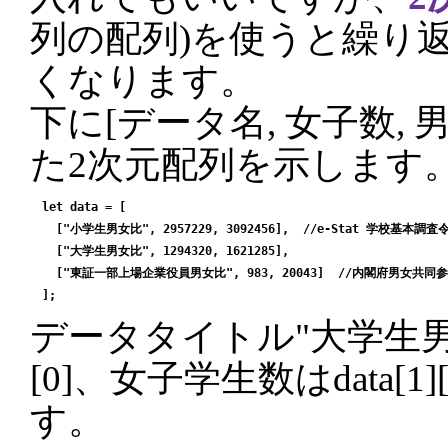
列の配列)を使うと繰り
くなります。
下に[データ名, 女子数,
た2次元配列を示します
let data = [

  ["小学生男女比", 2957229, 3092456],  //e-Stat 学校基本調査
  ["大学生男女比", 1294320, 1621285],  

  ["東証一部上場企業役員男女比", 983, 20043]  //内閣府男女共
データタイトル"大学生男女比
[0]、女子学生数はdata[1
す。