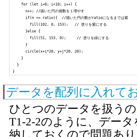
    for (let i=0; i<10; i++) {

      n++; //描いた円の個数を１増やす

      if(n <= ratio){  //描いた円の数がratioになるまでは紫

        fill(102, 0, 153);   // 塗りを紫にする

      }else {

        fill(51, 153, 0);     // 塗りを緑にする

      }

      circle(x+i*20, y+j*20, 20);

    }

  }

データを配列に入れて
ひとつのデータを扱うの
T1-2-2のように、デー
納しておくので問題あり