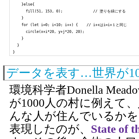
    }else{

      fill(51, 153, 0);              // 塗りを緑にする

    }

    for (let i=0; i<10; i++) {    // i++はi=i+１と同じ

      circle(x+i*20, y+j*20, 20);

    }

  }

データを表す…世界が1
環境科学者Donella Me
が1000人の村に例えて
んな人が住んでいるかを
表現したのが、
State of t