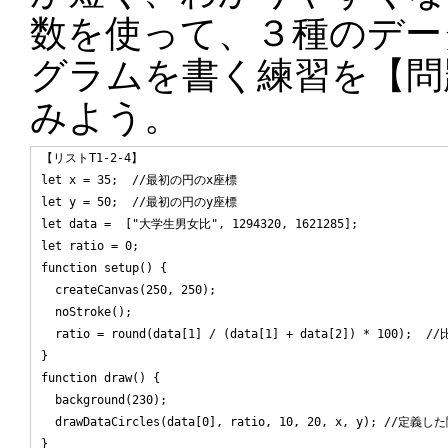
数を使って、３種のデー
グラムを書く練習を【問題T
みよう。
【リストT1-2-4】

let x = 35;  //最初の円のx座標

let y = 50;  //最初の円のy座標

let data =  ["大学生男女比", 1294320, 1621285];

let ratio = 0;

function setup() {

  createCanvas(250, 250);

  noStroke();

  ratio = round(data[1] / (data[1] + data[2]) * 100);
}

function draw() {

  background(230);

  drawDataCircles(data[0], ratio, 10, 20, x, y); //定
}
