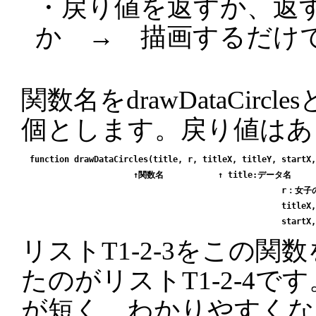
・戻り値を返すか、返
か → 描画するだけ
関数名をdrawDataCirc
個とします。戻り値はあ
function drawDataCircles(title, r, titleX, titleY, startX,
                     ↑関数名           ↑ title:データ名

                                                   r：
                                                   ti
リストT1-2-3をこの関
たのがリストT1-2-4です
が短く、わかりやすくな