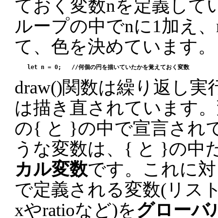
ておく変数nを定義して
ループの中でnに1加え、
て、色を決めています。
draw()関数は繰り返し実
は描き直されています。変数
の{ と }の中で宣言さ
うな変数は、{ と }の
カル変数
です。これに対し
で定義される変数(リストT
xやratioなど)を
グローバ