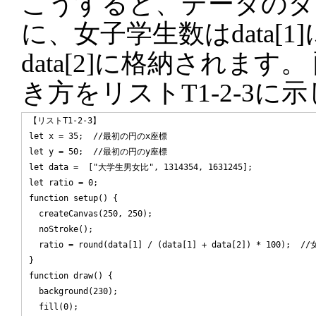
こうすると、データのタイト
に、女子学生数はdata[
data[2]に格納されます。
き方をリストT1-2-3に
【リストT1-2-3】

let x = 35;  //最初の円のx座標

let y = 50;  //最初の円のy座標

let data =  ["大学生男女比", 1314354, 1631245];

let ratio = 0;

function setup() {

  createCanvas(250, 250);

  noStroke();

  ratio = round(data[1] / (data[1] + data[2]) * 100); 
}

function draw() {

  background(230);

  fill(0);
