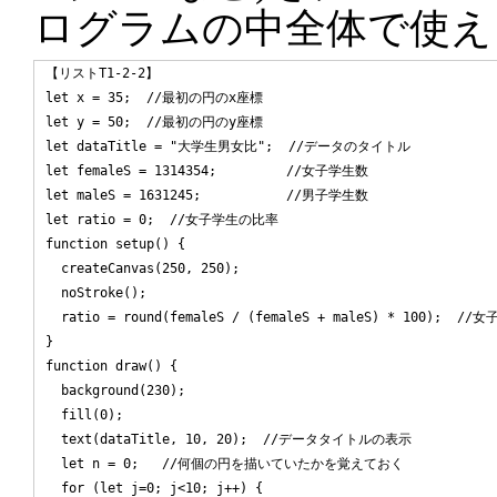
ログラムの中全体で使え
【リストT1-2-2】

let x = 35;  //最初の円のx座標

let y = 50;  //最初の円のy座標

let dataTitle = "大学生男女比";  //データのタイトル

let femaleS = 1314354;         //女子学生数

let maleS = 1631245;           //男子学生数

let ratio = 0;  //女子学生の比率

function setup() {

  createCanvas(250, 250);

  noStroke();

  ratio = round(femaleS / (femaleS + maleS) * 100);  /
}

function draw() {

  background(230);

  fill(0);

  text(dataTitle, 10, 20);  //データタイトルの表示

  let n = 0;   //何個の円を描いていたかを覚えておく

  for (let j=0; j<10; j++) {
