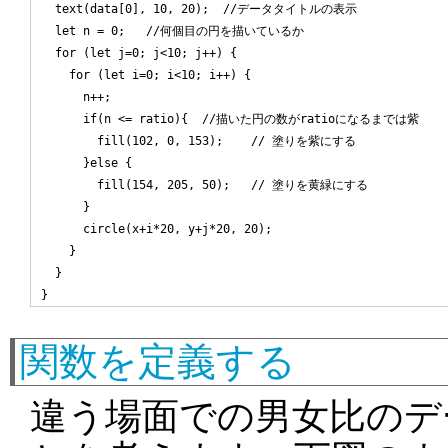
  text(data[0], 10, 20);  //データタイトルの表示

  let n = 0;   //何個目の円を描いているか

  for (let j=0; j<10; j++) {

    for (let i=0; i<10; i++) {

      n++;

      if(n <= ratio){  //描いた円の数がratioになるまでは紫

        fill(102, 0, 153);    // 塗りを紫にする

      }else { 

        fill(154, 205, 50);   // 塗りを黄緑にする

      }

      circle(x+i*20, y+j*20, 20);

    }

  }

関数を定義する
違う場面での男女比のデ