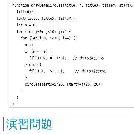
function drawDataCircles(title, r, titleX, titleY, startX, 
  fill(0);

  text(title, titleX, titleY);

  let n = 0;

  for (let j=0; j<10; j++) {

    for (let i=0; i<10; i++) {

      n++;

      if (n <= r) {

        fill(102, 0, 153);   // 塗りを紫にする

      } else {

        fill(51, 153, 0);     // 塗りを緑にする

      }

      circle(startX+i*20, startY+j*20, 20);

    }

  }

演習問題