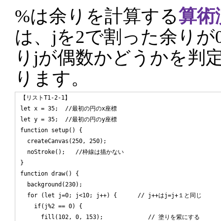
%は余りを計算する
算術
は、jを2で割った余りが
りjが偶数かどうかを判
ります。
【リストT1-2-1】

let x = 35;  //最初の円のx座標

let y = 35;  //最初の円のy座標

function setup() {

  createCanvas(250, 250);

  noStroke();   //枠線は描かない

}

function draw() {

  background(230);

  for (let j=0; j<10; j++) {      // j++はj=j+１と同じ

    if(j%2 == 0) {

      fill(102, 0, 153);             // 塗りを紫にする
