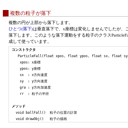
複数の粒子が落下
複数の円が上部から落下します。
ひとつ(落下)
は垂直落下で、x座標は変化しませんでしたが、
落下します。このような落下運動をする粒子のクラスParticleF
成して使っています。
コンストラクタ
   ParticleFall(float xpos, float ypos, float sx, float sy
    xpos: x座標

    ypos: y座標

    sx  : x方向速度

    sy  : y方向速度

    gra : y方向加速度

    rr  : 粒子の半径

メソッド
  void ballFall()  粒子の位置の計算
