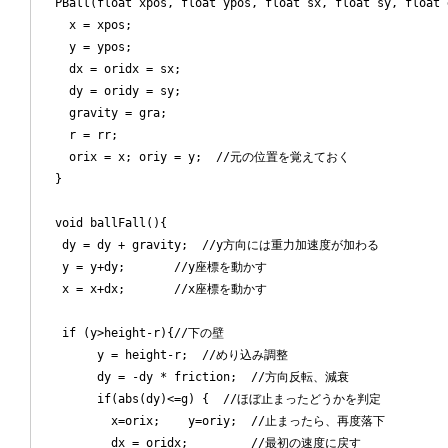
  PBall(float xpos, float ypos, float sx, float sy, float 
    x = xpos;

    y = ypos;

    dx = oridx = sx;

    dy = oridy = sy;

    gravity = gra;

    r = rr;

    orix = x; oriy = y;  //元の位置を覚えておく

  }

  void ballFall(){

   dy = dy + gravity;  //y方向には重力加速度が加わる

   y = y+dy;       //y座標を動かす

   x = x+dx;       //x座標を動かす     

   if (y>height-r){//下の壁

	y = height-r;  //めり込み調整

        dy = -dy * friction;  //方向反転、減衰

        if(abs(dy)<=g) {  //ほぼ止まったどうかを判定

          x=orix;    y=oriy;  //止まったら、再度落下

          dx = oridx;         //最初の速度に戻す
