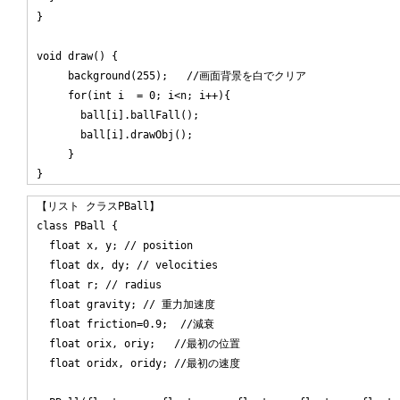
}

void draw() { 

     background(255);   //画面背景を白でクリア   

     for(int i  = 0; i<n; i++){

       ball[i].ballFall();

       ball[i].drawObj();

     }

【リスト クラスPBall】

class PBall {

  float x, y; // position

  float dx, dy; // velocities

  float r; // radius

  float gravity; // 重力加速度

  float friction=0.9;  //減衰

  float orix, oriy;   //最初の位置

  float oridx, oridy; //最初の速度
