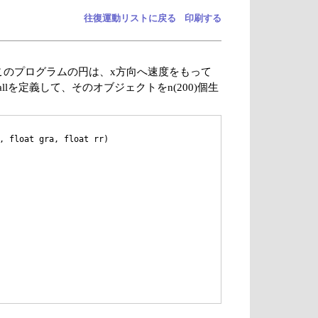
往復運動リストに戻る
印刷する
このプログラムの円は、x方向へ速度をもって
allを定義して、そのオブジェクトをn(200)個生
, float gra, float rr)
