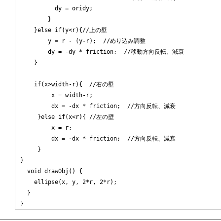
          dy = oridy;

        }

    }else if(y<r){//上の壁

	y = r - (y-r);  //めり込み調整

        dy = -dy * friction;  //移動方向反転、減衰

    }

    if(x>width-r){  //右の壁

         x = width-r;

         dx = -dx * friction;  //方向反転、減衰

     }else if(x<r){ //左の壁

         x = r;

         dx = -dx * friction;  //方向反転、減衰

     }

}

  void drawObj() {

    ellipse(x, y, 2*r, 2*r);

  }
