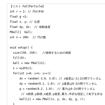
【リスト FallParticle】

int r = 2; // 円の半径

float g =2;

float x, y; // 位置

float dy, dx;  // 移動速度

PBall[]  ball;

int n = 200;  // 円の数

void setup() {

  size(150, 150);   //描画するための画面

  fill(0);

  ball = new PBall[n];

  x = width/2;

  for(int i=0; i<n; i++){

      dx = random(-3.0, 3.0); // x速度は-2と2の間でランダム

      dy = random(0.1, 1.0); // y速度は0-2の間でランダム

      g = random(0.2, 1.0);  // 重力は0-2の間でランダム

       // x座標,y座標,x速度,y速度,重力,半径を指定して粒子を作る

      ball[i] = new PBall(x, y, dx, dy, g, r);

  }
