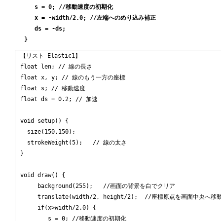
    s = 0; //移動速度の初期化

    x = -width/2.0; //左端へのめり込み補正

    ds = -ds;

【リスト Elastic1】

float len; // 線の長さ

float x, y; // 線のもう一方の座標

float s; // 移動速度

float ds = 0.2; // 加速

void setup() {

  size(150,150);

  strokeWeight(5);   // 線の太さ

}

void draw() { 

     background(255);   //画面の背景を白でクリア

     translate(width/2, height/2);  //座標原点を画面中央へ移動
     if(x>width/2.0) {

        s = 0; //移動速度の初期化
