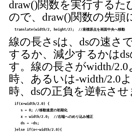
draw()関数を実行する
ので、draw()関数の先
線の長さsは、dsの速さ
するか、減少するかはd
す。線の長さがwidth/2
時、あるいは-width/2
時、dsの正負を逆転させ
 if(x>width/2.0) {

    s = 0; //移動速度の初期化

    x = width/2.0;  //右端へのめり込み補正

    ds = -ds;

 }else if(x<-width/2.0){
