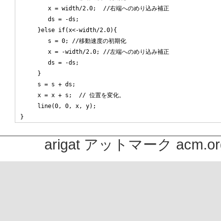
        x = width/2.0;  //右端へのめり込み補正

        ds = -ds;

     }else if(x<-width/2.0){

        s = 0; //移動速度の初期化

        x = -width/2.0; //左端へのめり込み補正

        ds = -ds;

     }

     s = s + ds;

     x = x + s;  // 位置を変化。

     line(0, 0, x, y);

arigat アットマーク acm.or