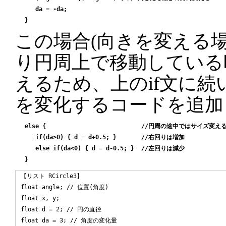
    da = -da;

この場合(向きを変える場
り円周上で移動している
えるため、上のif文に続い
を変化するコードを追加
 else {                           //円周の途中ではサイズ変える
    if(da>0) { d = d+0.5; }       //右回りは増加

    else if(da<0) { d = d-0.5; }  //左回りは減少

【リスト RCircle3】

float angle; // 位置(角度)

float x, y;

float d = 2; // 円の直径

float da = 3; // 角度の変化量
