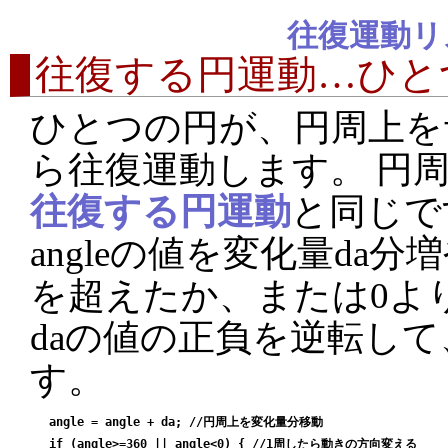
往復運動リ
往復する円運動…ひとつ
ひとつの円が、円周上を
ら往復運動します。 円
往復する円運動
と同じで
angleの値を変化量da分増や
を超えたか、または0よ
daの値の正負を逆転し
す。
 angle = angle + da; //円周上を変化量分移動

 if (angle>=360 || angle<0) { //1周したら動きの方向変える
