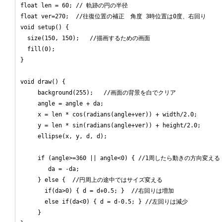
float len = 60; // 軌跡の円の半径

float ver=270;  //往復位置の補正　角度 3時位置は0度、右回り

void setup() {

  size(150, 150);   //描画するための画面

  fill(0);

}

void draw() { 

     background(255);   //画面の背景を白でクリア

     angle = angle + da;

     x = len * cos(radians(angle+ver)) + width/2.0;

     y = len * sin(radians(angle+ver)) + height/2.0;

     ellipse(x, y, d, d);

     if (angle>=360 || angle<0) { //1周したら動きの方向変える

        da = -da; 

     } else {  //円周上の途中ではサイズ変える

       if(da>0) { d = d+0.5; }  //右回りは増加

       else if(da<0) { d = d-0.5; } //左回りは減少

     }
