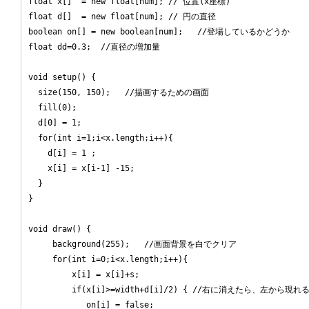
float x[]  = new float[num]; // 位置(x座標)

float d[]  = new float[num]; // 円の直径

boolean on[] = new boolean[num];   //登場しているかどうか

float dd=0.3;  //直径の増加量

void setup() {

  size(150, 150);   //描画するための画面

  fill(0);

  d[0] = 1;

  for(int i=1;i<x.length;i++){

    d[i] = 1 ;

    x[i] = x[i-1] -15;

  }

}

void draw() { 

     background(255);   //画面背景を白でクリア

     for(int i=0;i<x.length;i++){

         x[i] = x[i]+s;

         if(x[i]>=width+d[i]/2) { //右に消えたら、左から現れる
            on[i] = false;
