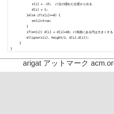
            x[i] = -15;  //左の隠れた位置から出る

            d[i] = 1;

         }else if(x[i]>=0) {

            on[i]=true;

         }

         if(on[i]) d[i] = d[i]+dd; //画面にある円は大きくする

         ellipse(x[i], height/2, d[i],d[i]);

     }

arigat アットマーク acm.or