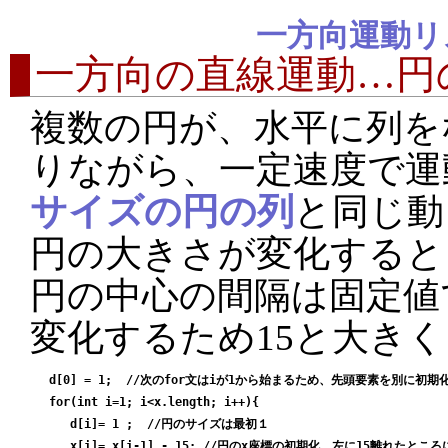
一方向運動リ
一方向の直線運動…円の
複数の円が、水平に列を
りながら、一定速度で
サイズの円の列
と同じ動
円の大きさが変化すると
円の中心の間隔は固定値
変化するため15と大き
 d[0] = 1;  //次のfor文はiが1から始まるため、先頭要素を別に初期化
 for(int i=1; i<x.length; i++){

    d[i]= 1 ;  //円のサイズは最初１

    x[i]= x[i-1] - 15; //円のx座標の初期化、左に15離れたところ