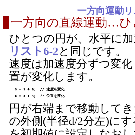
一方向運動リ
一方向の直線運動…ひと
ひとつの円が、水平に加
リスト6-2
と同じです。
速度は加速度分ずつ変化
置が変化します。
 s = s + a;  // 速度を変化

円が右端まで移動してき
の外側(半径d/2分左)
を初期値に設定しなおし