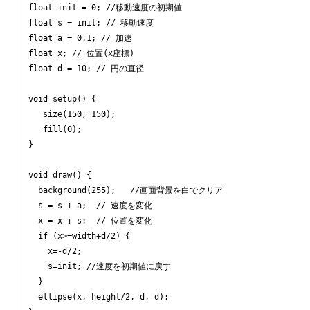
float init = 0; //移動速度の初期値

float s = init; // 移動速度

float a = 0.1; // 加速

float x; // 位置(x座標)

float d = 10; // 円の直径

void setup() {

   size(150, 150);

   fill(0);

}

void draw() { 

  background(255);   //画面背景を白でクリア

  s = s + a;  // 速度を変化

  x = x + s;  // 位置を変化

  if (x>=width+d/2) {

    x=-d/2;

    s=init; //速度を初期値に戻す

  }

  ellipse(x, height/2, d, d);
