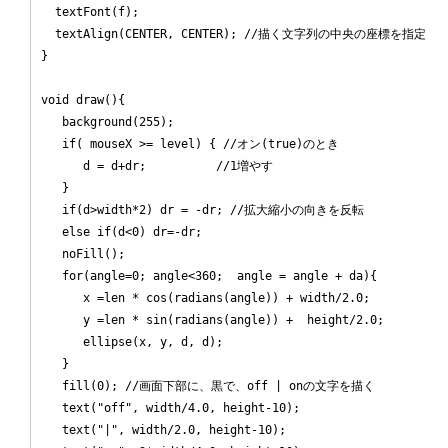
  textFont(f);

  textAlign(CENTER, CENTER); //描く文字列の中央の座標を指定

}

void draw(){

   background(255); 

   if( mouseX >= level) { //オン(true)のとき

      d = d+dr;          //1増やす

   }

   if(d>width*2) dr = -dr; //拡大縮小の向きを反転

   else if(d<0) dr=-dr;

   noFill();

   for(angle=0; angle<360;  angle = angle + da){

      x =len * cos(radians(angle)) + width/2.0;

      y =len * sin(radians(angle)) +  height/2.0;

      ellipse(x, y, d, d);

   }

   fill(0); //画面下部に、黒で、off | onの文字を描く

   text("off", width/4.0, height-10);

   text("|", width/2.0, height-10);
