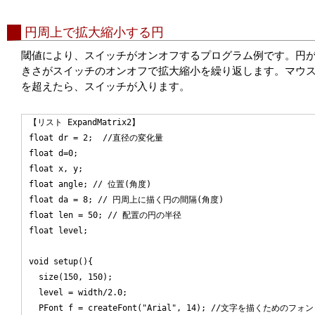
円周上で拡大縮小する円
閾値により、スイッチがオンオフするプログラム例です。円が円
きさがスイッチのオンオフで拡大縮小を繰り返します。マウス
を超えたら、スイッチが入ります。
【リスト ExpandMatrix2】

float dr = 2;  //直径の変化量

float d=0;

float x, y;

float angle; // 位置(角度)

float da = 8; // 円周上に描く円の間隔(角度)

float len = 50; // 配置の円の半径

float level;

void setup(){

  size(150, 150);

  level = width/2.0;

  PFont f = createFont("Arial", 14); //文字を描くためのフォ