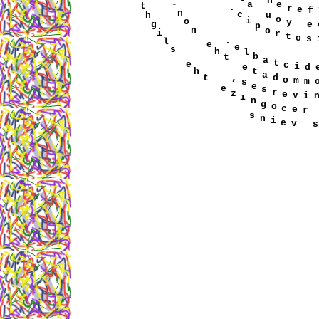
t
n
i
e
e
a
r
e
.
-
t
u
c
o
n
y
i
h
p
o
o
g
r
n
t
o
i
.
l
e
e
l
h
s
b
t
a
t
c
i
e
e
t
a
h
d
o
m
,
t
s
e
s
r
e
e
v
z
i
n
g
o
c
e
s
n
i
e
v