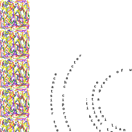
r
e
t
w
c
f
o
a
e
r
e
c
a
c
e
e
h
n
i
c
c
a
p
n
t
a
c
s
a
t
:
i
i
i
t
p
s
o
s
i
o
t
e
i
r
n
s
r
k
i
t
e
c
r
o
l
a
t
i
a
s
t
n
t
s