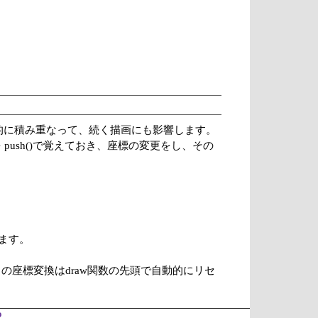
その効果は足し算的に積み重なって、続く描画にも影響します。
ush()で覚えておき、座標の変更をし、その
します。
されると、それらの座標変換はdraw関数の先頭で自動的にリセ
o