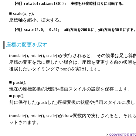
■ scale(x, y);
座標軸を縮小、拡大する。
座標の変更を戻す
translate(), rotate(), scale()が実行されると、 
座標の変更を元に戻したい場合は、座標を変更する前の状態を p
後戻したいタイミングで pop()を実行します。
■ push();
現在の座標変換の状態や描画スタイルの設定を保存します。
■ pop();
前に保存した(pushした)座標変換の状態や描画スタイルに戻
translate(), rotate(), scale()がdraw関数内で実行
ットされます。
x
copyright © inf